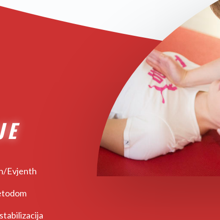
JE
n/Evjenth
metodom
abilizacija