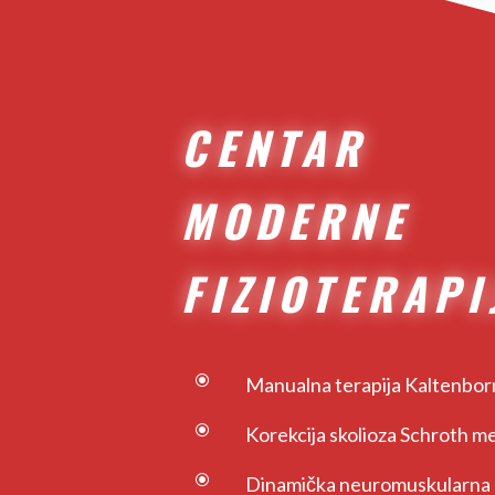
CENTAR
MODERNE
FIZIOTERAPI
\
Manualna terapija Kaltenbor
\
Korekcija skolioza Schroth 
\
Dinamička neuromuskularna st