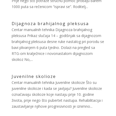
Prije nego što potraže stručnu pomoć probaju barem
1000 puta sa rečenicom “ispravi se”. Roditelj...
Dijagnoza brahijalnog pleksusa
Centar manualnih tehnika Dijagnoza brahijalnog
pleksusa Prikaz slučaja 14 – godišnjak sa dijagnozom
brahijalnog pleksusa desne ruke nastalog pri porodu se
bavi plivanjem 6 puta tjedno. Dolazi na pregled sa
RTG-om kralježnice i novonastalom dijagnozom
skolioz No,...
Juvenilne skolioze
Centar manualnih tehnika Juvenilne skolioze Što su
juvenilne skolioze i kada se javljaju? Juvenilne skolioze
označavaju skolioze koje nastaju prije 10. godine
života, prije nego što pubertet nastupa. Rehabilitacija i
zaustavljanje njihove progresivnosti je iznimno...