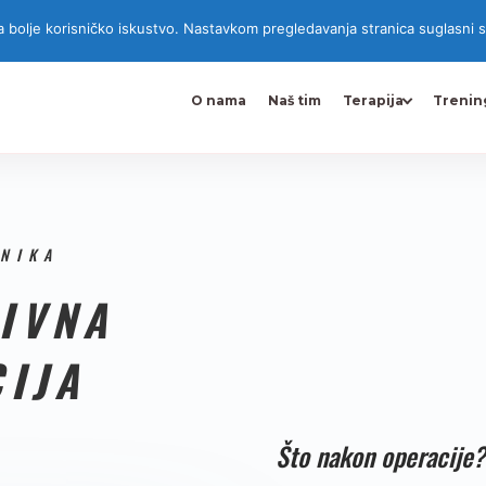
Split
la bolje korisničko iskustvo. Nastavkom pregledavanja stranica suglasni s
O nama
Naš tim
Terapija
Trenin
NIKA
IVNA
CIJA
Što nakon operacije?