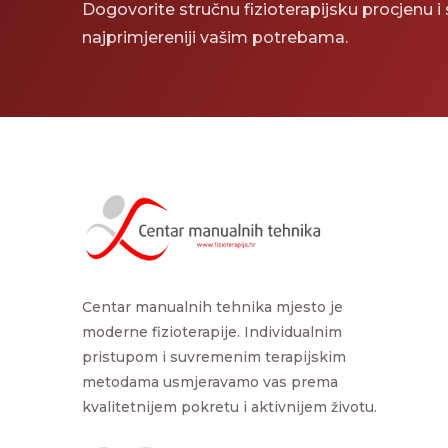
Dogovorite stručnu fizioterapijsku procjenu i s
najprimjereniji vašim potrebama.
Centar manualnih tehnika mjesto je
moderne fizioterapije. Individualnim
pristupom i suvremenim terapijskim
metodama usmjeravamo vas prema
kvalitetnijem pokretu i aktivnijem životu.