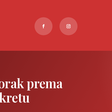
korak prema
okretu