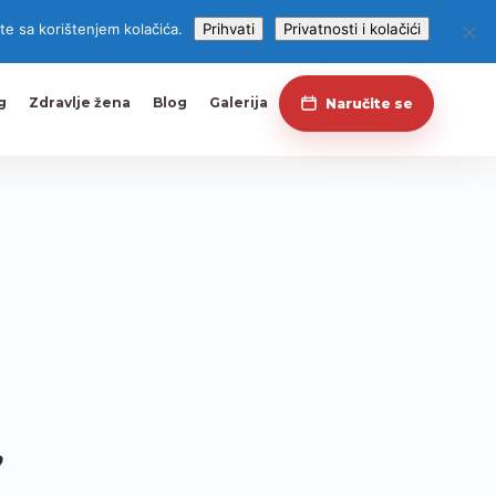
te sa korištenjem kolačića.
Prihvati
Privatnosti i kolačići
g
Zdravlje žena
Blog
Galerija
Naručite se