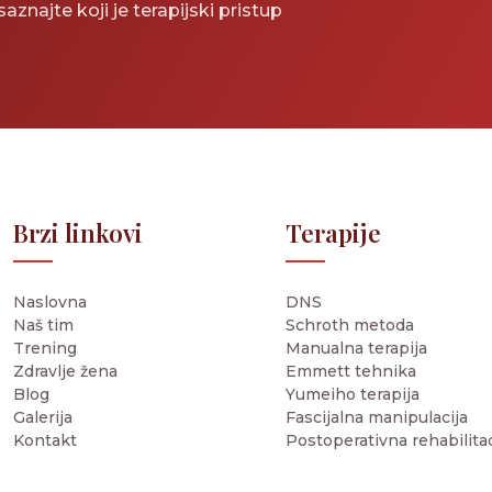
aznajte koji je terapijski pristup
Brzi linkovi
Terapije
Naslovna
DNS
Naš tim
Schroth metoda
Trening
Manualna terapija
Zdravlje žena
Emmett tehnika
Blog
Yumeiho terapija
Galerija
Fascijalna manipulacija
Kontakt
Postoperativna rehabilitac