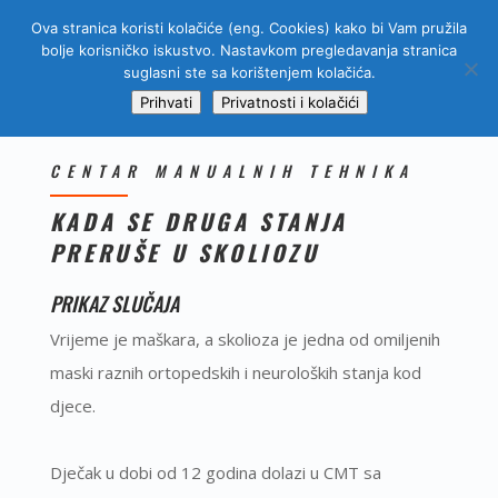
Ova stranica koristi kolačiće (eng. Cookies) kako bi Vam pružila
bolje korisničko iskustvo. Nastavkom pregledavanja stranica
suglasni ste sa korištenjem kolačića.
Prihvati
Privatnosti i kolačići
CENTAR MANUALNIH TEHNIKA
KADA SE DRUGA STANJA
PRERUŠE U SKOLIOZU
PRIKAZ SLUČAJA
Vrijeme je maškara, a skolioza je jedna od omiljenih
maski raznih ortopedskih i neuroloških stanja kod
djece.
Dječak u dobi od 12 godina dolazi u CMT sa