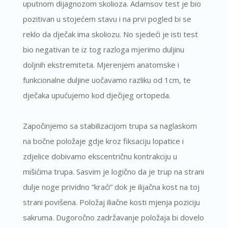
uputnom dijagnozom skolioza. Adamsov test je bio
pozitivan u stojećem stavu i na prvi pogled bi se
reklo da dječak ima skoliozu. No sjedeći je isti test
bio negativan te iz tog razloga mjerimo duljinu
doljnih ekstremiteta. Mjerenjem anatomske i
funkcionalne duljine uočavamo razliku od 1cm, te
dječaka upućujemo kod dječijeg ortopeda.
Započinjemo sa stabilizacijom trupa sa naglaskom
na bočne položaje gdje kroz fiksaciju lopatice i
zdjelice dobivamo ekscentričnu kontrakciju u
mišićima trupa. Sasvim je logično da je trup na strani
dulje noge prividno “kraći” dok je ilijačna kost na toj
strani povišena. Položaj iliačne kosti mjenja poziciju
sakruma. Dugoročno zadržavanje položaja bi dovelo