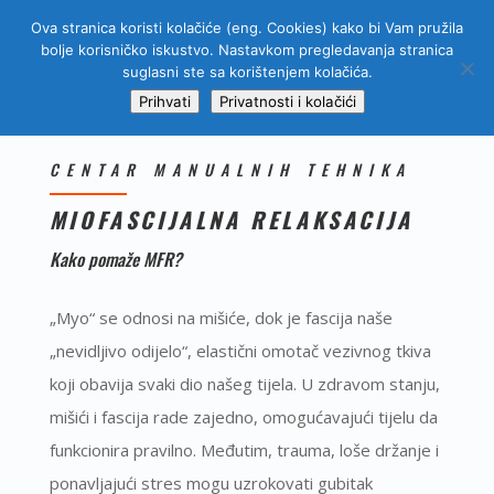
Ova stranica koristi kolačiće (eng. Cookies) kako bi Vam pružila
bolje korisničko iskustvo. Nastavkom pregledavanja stranica
suglasni ste sa korištenjem kolačića.
Prihvati
Privatnosti i kolačići
CENTAR MANUALNIH TEHNIKA
MIOFASCIJALNA RELAKSACIJA
Kako pomaže MFR?
„Myo“ se odnosi na mišiće, dok je fascija naše
„nevidljivo odijelo“, elastični omotač vezivnog tkiva
koji obavija svaki dio našeg tijela. U zdravom stanju,
mišići i fascija rade zajedno, omogućavajući tijelu da
funkcionira pravilno. Međutim, trauma, loše držanje i
ponavljajući stres mogu uzrokovati gubitak