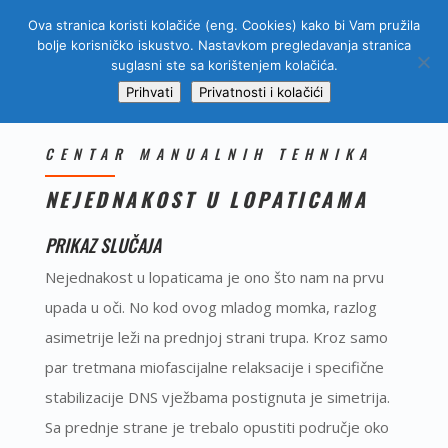
Ova stranica koristi kolačiće (eng. Cookies) kako bi Vam pružila
bolje korisničko iskustvo. Nastavkom pregledavanja stranica
suglasni ste sa korištenjem kolačića.
Prihvati
Privatnosti i kolačići
CENTAR MANUALNIH TEHNIKA
NEJEDNAKOST U LOPATICAMA
PRIKAZ SLUČAJA
Nejednakost u lopaticama je ono što nam na prvu
upada u oči. No kod ovog mladog momka, razlog
asimetrije leži na prednjoj strani trupa. Kroz samo
par tretmana miofascijalne relaksacije i specifične
stabilizacije DNS vježbama postignuta je simetrija.
Sa prednje strane je trebalo opustiti područje oko