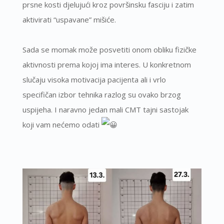
prsne kosti djelujući kroz površinsku fasciju i zatim
aktivirati “uspavane” mišiće.
Sada se momak može posvetiti onom obliku fizičke
aktivnosti prema kojoj ima interes. U konkretnom
slučaju visoka motivacija pacijenta ali i vrlo
specifičan izbor tehnika razlog su ovako brzog
uspijeha. I naravno jedan mali CMT tajni sastojak
koji vam nećemo odati