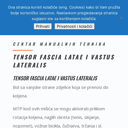
Ova stranica koristi kolačiće (eng. Cookies) kako bi Vam pružila
bolje korisničko iskustvo. Nastavkom pregledavanja stranica
suglasni ste sa korištenjem kolačića.
Prihvati
Privatnosti i kolačići
CENTAR MANUALNIH TEHNIKA
TENSOR FASCIA LATAE I VASTUS
LATERALIS
TENSOR FASCIA LATAE I VASTUS LATERALIS
Bol sa vanjske strane zdjelice koja se prenosi do
koljena.
MTP kod ovih mišića se mogu aktivirati prilikom
rotacija koljena, naglih okreta (tenis, skijanje,
nogomet), vožnje bicikla, čučnjeva, trčanja i sl.